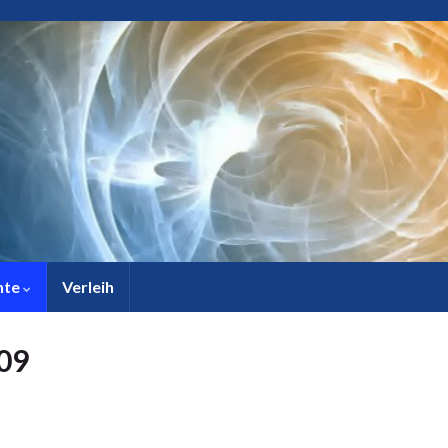
chte
Verleih
009